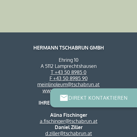
HERMANN TSCHABRUN GMBH
Ehring 10
A 5112 Lamprechtshausen
T +43 50 8985 0
F +43 50 8985 90
meinlinoleum@tschabrun.at
www.hopferwieser.com
DIREKT KONTAKTIEREN
IHRE ANSPRECHPARTNER
Alina Fischinger
a.fischinger@tschabrun.at
Daniel Ziller
d.ziller@tschabrun.at